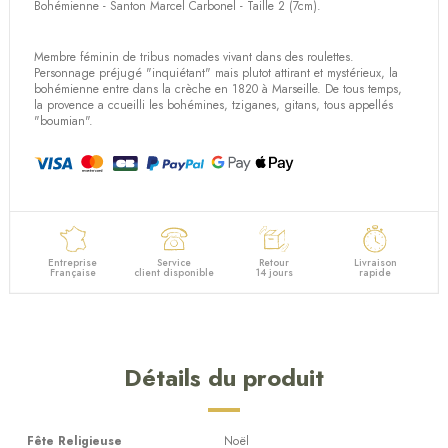
Bohémienne - Santon Marcel Carbonel - Taille 2 (7cm).
Membre féminin de tribus nomades vivant dans des roulettes.
Personnage préjugé "inquiétant" mais plutot attirant et mystérieux, la
bohémienne entre dans la crèche en 1820 à Marseille. De tous temps,
la provence a ccueilli les bohémines, tziganes, gitans, tous appellés
"boumian".
Entreprise
Service
Retour
Livraison
Française
client disponible
14 jours
rapide
Détails du produit
Fête Religieuse
Noël