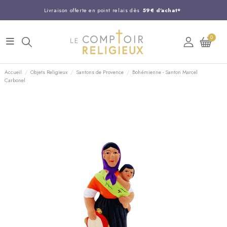
Livraison offerte en point relais dès
59€ d'achat*
Entreprise Française familiale
née en 1844
0
Support client disponible au
03 20 24 74 15
Commandez avant 14H,
expédition le jour même !
Accueil
Objets Religieux
Santons de Provence
Bohémienne - Santon Marcel
Carbonel