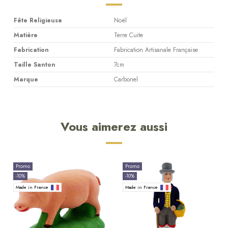
Fête Religieuse
Noël
Matière
Terre Cuite
Fabrication
Fabrication Artisanale Française
Taille Santon
7cm
Marque
Carbonel
Vous aimerez aussi
Promo
Promo
-10%
-10%
Made in France
Made in France