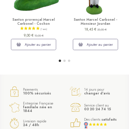
Santon provençal Marcel
Santon Marcel Carbonel -
Carbonel - Cochon
Monsieur Jourdan
18,45 €
20,50 €
9,00 €
10,00 €
Ajouter au panier
Ajouter au panier
Paiements
14 jours pour
100% sécurisés
changer d’avis
Entreprise Française
Service client au
familiale née en
03 20 24 74 15
1844
Des clients
satisfaits
Livraison rapide
24 / 48h