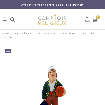
Livraison offerte en point relais dès
59€ d'achat*
Entreprise Française familiale
née en 1844
0
Support client disponible au
03 20 24 74 15
Commandez avant 14H,
expédition le jour même !
Accueil
Objets Religieux
Santons de Provence
Santon Marcel Carbonel - Enfant
aux fruits
-10%