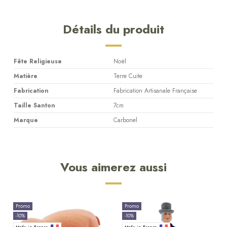
Détails du produit
Fête Religieuse
Noël
Matière
Terre Cuite
Fabrication
Fabrication Artisanale Française
Taille Santon
7cm
Marque
Carbonel
Vous aimerez aussi
Promo
Promo
-10%
-10%
Made in France
Made in France