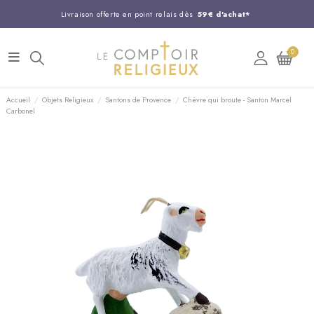
Livraison offerte en point relais dès
59€ d'achat*
Entreprise Française familiale
née en 1844
0
Support client disponible au
03 20 24 74 15
Commandez avant 14H,
expédition le jour même !
Accueil
Objets Religieux
Santons de Provence
Chèvre qui broute - Santon Marcel
Carbonel