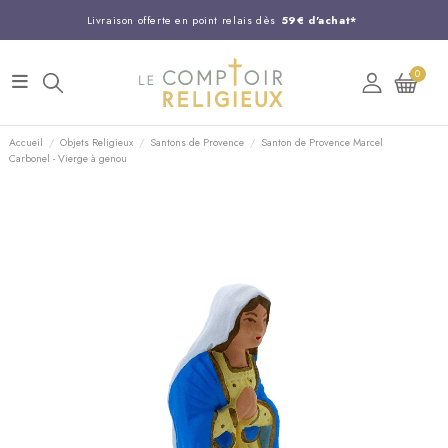
Livraison offerte en point relais dès
59€ d'achat*
Entreprise Française familiale
née en 1844
0
Support client disponible au
03 20 24 74 15
Commandez avant 14H,
expédition le jour même !
Accueil
Objets Religieux
Santons de Provence
Santon de Provence Marcel
Carbonel - Vierge à genou