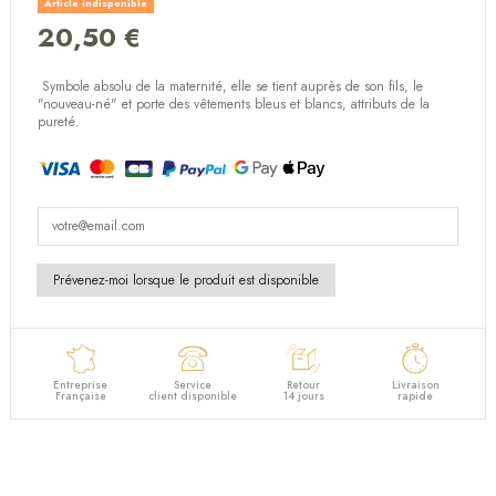
Article indisponible
20,50 €
(5 avis)
Symbole absolu de la maternité, elle se tient auprès de son fils, le
"nouveau-né" et porte des vêtements bleus et blancs, attributs de la
pureté.
Entreprise
Service
Retour
Livraison
Française
client disponible
14 jours
rapide