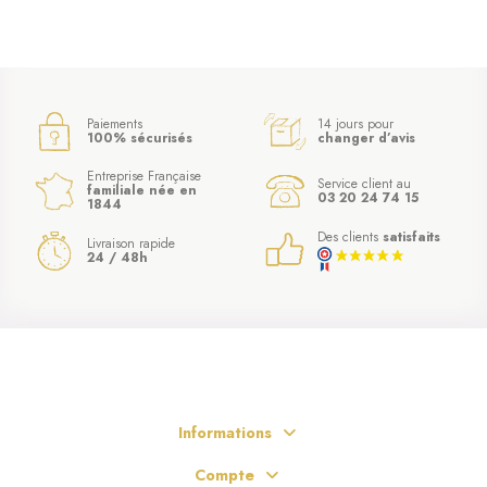
Paiements
14 jours pour
100% sécurisés
changer d’avis
Entreprise Française
(6 avis)
Service client au
familiale née en
03 20 24 74 15
1844
Des clients
satisfaits
Livraison rapide
24 / 48h
Informations
Compte