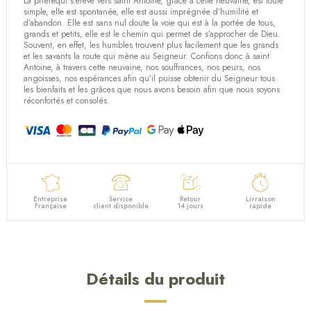
La prièrequi s’élève vers saint Antoine, grâce à cette neuvaine, est toute
(5 avis)
simple, elle est spontanée, elle est aussi imprégnée d’humilité et
d’abandon. Elle est sans nul doute la voie qui est à la portée de tous,
grands et petits, elle est le chemin qui permet de s’approcher de Dieu.
Souvent, en effet, les humbles trouvent plus facilement que les grands
et les savants la route qui mène au Seigneur. Confions donc à saint
Antoine, à travers cette neuvaine, nos souffrances, nos peurs, nos
angoisses, nos espérances afin qu’il puisse obtenir du Seigneur tous
les bienfaits et les grâces que nous avons besoin afin que nous soyons
réconfortés et consolés.
Entreprise
Service
Retour
Livraison
Française
client disponible
14 jours
rapide
Détails du produit