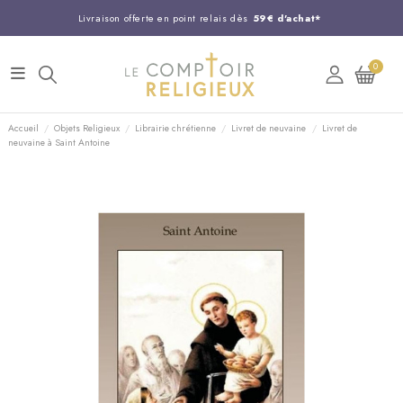
Livraison offerte en point relais dès
59€ d'achat*
Entreprise Française familiale
née en 1844
0
Support client disponible au
03 20 24 74 15
Commandez avant 14H,
expédition le jour même !
Accueil
Objets Religieux
Librairie chrétienne
Livret de neuvaine
Livret de
neuvaine à Saint Antoine