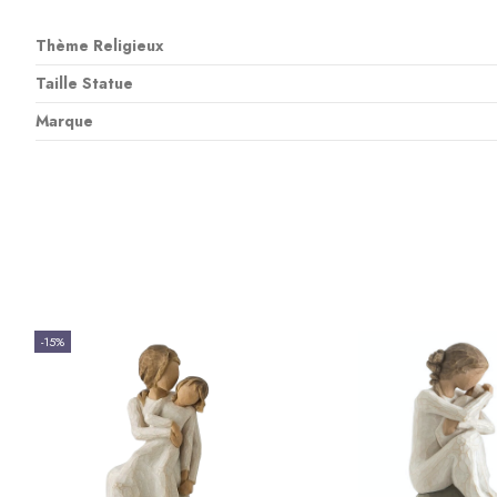
Thème Religieux
Taille Statue
Marque
-15%