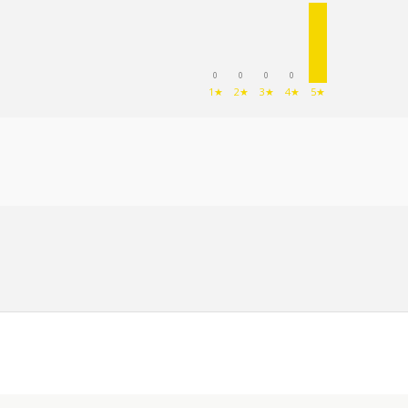
0
0
0
0
1★
2★
3★
4★
5★