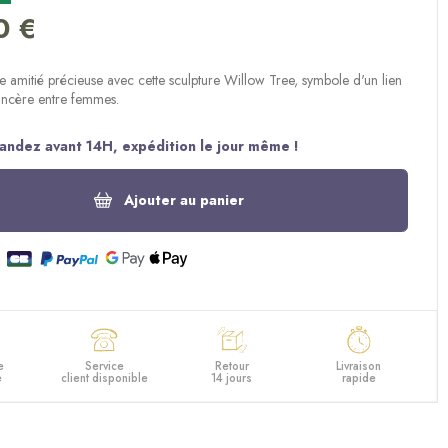
(2 avis)
0 €
 amitié précieuse avec cette sculpture Willow Tree, symbole d'un lien
incère entre femmes.
ndez avant 14H, expédition le jour même !
Ajouter au panier
e
Service
Retour
Livraison
e
client disponible
14 jours
rapide