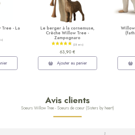
 Tree - La
Le berger à la cornemuse,
Willow 
Crèche Willow Tree -
(fat
Zampognaro
63,90 €
nier
Ajouter au panier
Avis clients
Soeurs Willow Tree - Soeurs de coeur (Sisters by heart)
2