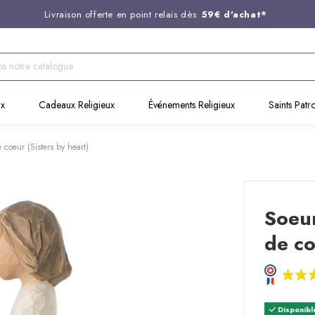
Livraison offerte en point relais dès
59€ d'achat*
Entreprise Française familiale
née en 1844
Support client disponible au
03 20 24 74 15
Commandez avant 14H,
expédition le jour même !
ux
Cadeaux Religieux
Événements Religieux
Saints Patr
 coeur (Sisters by heart)
Soeur
de co
Disponibl