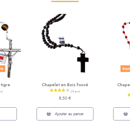
ble
Expé
 tigre
Chapelet en Bois Foncé
Chapel
8,50 €
Ajouter au panier