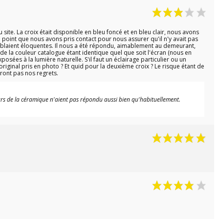
(15 avis)
ite. La croix était disponible en bleu foncé et en bleu clair, nous avons
u point que nous avons pris contact pour nous assurer qu'il n'y avait pas
emblaient éloquentes. Il nous a été répondu, aimablement au demeurant,
 de la couleur catalogue étant identique quel que soit l'écran (nous en
osées à la lumière naturelle. S'il faut un éclairage particulier ou un
riginal pris en photo ? Et quid pour la deuxième croix ? Le risque étant de
tront pas nos regrets.
eurs de la céramique n'aient pas répondu aussi bien qu'habituellement.