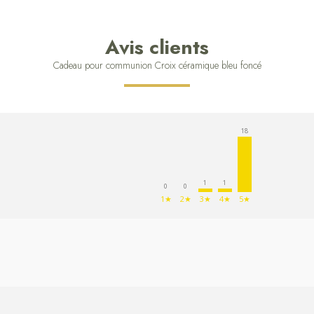
Avis clients
Cadeau pour communion Croix céramique bleu foncé
18
1
1
0
0
1★
2★
3★
4★
5★