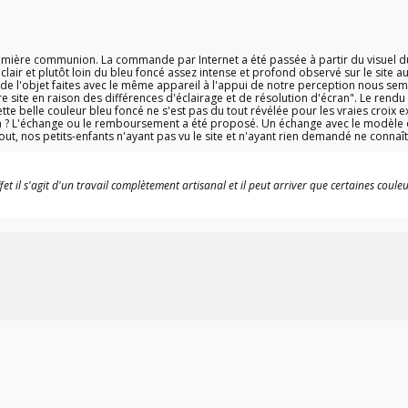
(6 avis)
première communion. La commande par Internet a été passée à partir du visuel du s
clair et plutôt loin du bleu foncé assez intense et profond observé sur le site a
t de l'objet faites avec le même appareil à l'appui de notre perception nous s
re site en raison des différences d'éclairage et de résolution d'écran". Le rendu
tte belle couleur bleu foncé ne s'est pas du tout révélée pour les vraies croix exp
cela ? L'échange ou le remboursement a été proposé. Un échange avec le modèle o
out, nos petits-enfants n'ayant pas vu le site et n'ayant rien demandé ne connaî
et il s'agit d'un travail complètement artisanal et il peut arriver que certaines coul