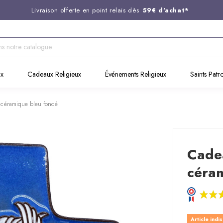
Livraison offerte en point relais dès
59€ d'achat*
Entreprise Française familiale
née en 1844
Support client disponible au
03 20 24 74 15
Commandez avant 14H,
expédition le jour même !
ux
Cadeaux Religieux
Événements Religieux
Saints Patr
céramique bleu foncé
Cade
céra
Article indi