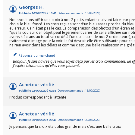
Georges H.
(2 avis)
Publié le 26/04/2024 à 16:43
(Date de commande : 16/04/2024)
Nous voulions offrir une croix à nos 2 petits enfants qui vont faire leur 
choisi le bleu foncé. Les croix reçues sont d'un bleu assez proche du bleu 
eu erreur. Ce n'était pas le cas. La comparaison des photos d'un écran e
"que la couleur de l'objet peut légèrement varier de celle affichée sur not
avons 4 écrans au total raccordé à l'un ou l'autre de nos 2 ordinateurs), ce
traitement d'image pour la voir, la foi devrait-elle être suffisante pour 
ne rien avoir dans les délais et comme c'est une belle réalisation malgré t
Réponse du marchand
Bonjour, Je suis navrée que vous soyez déçu par les croix commandées. En eff
J'espère néanmoins qu'elles vous plaisent.
Acheteur vérifié
Publié le 22/09/2020 à 09:38
(Date de commande : 16/09/2020)
Produit correspondant à l’attente
Acheteur vérifié
Publié le 30/08/2020 à 23:43
(Date de commande : 20/08/2020)
Je pensais que la croix était plus grande mais c'est une belle croix