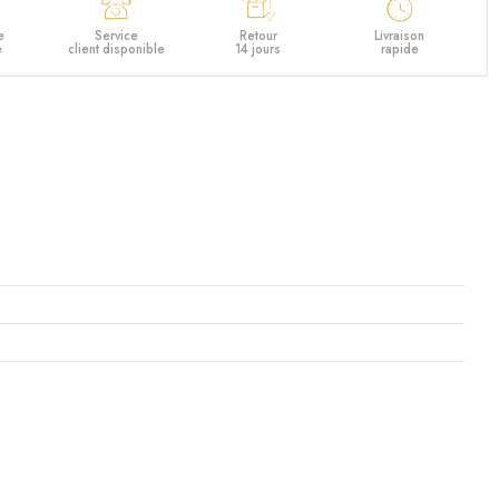
e
Service
Retour
Livraison
e
client disponible
14 jours
rapide