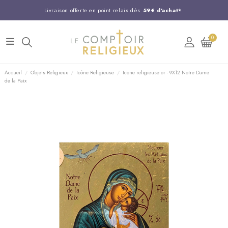
Livraison offerte en point relais dès
59€ d'achat*
Entreprise Française familiale
née en 1844
0
Support client disponible au
03 20 24 74 15
Commandez avant 14H,
expédition le jour même !
Accueil
Objets Religieux
Icône Religieuse
Icone religieuse or - 9X12 Notre Dame
de la Paix