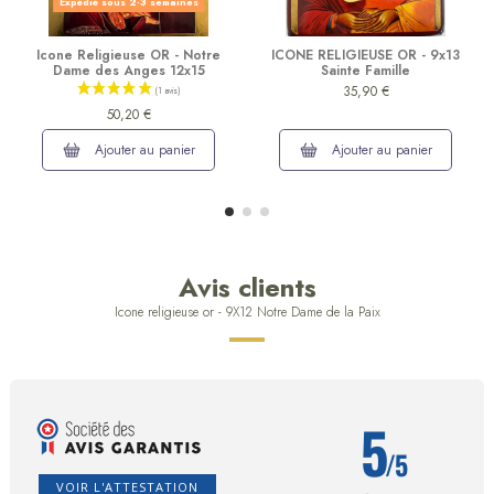
Expédié sous 2-3 semaines
Icone Religieuse OR - Notre
ICONE RELIGIEUSE OR - 9x13
Dame des Anges 12x15
Sainte Famille
35,90 €
50,20 €
Ajouter au panier
Ajouter au panier
Avis clients
Icone religieuse or - 9X12 Notre Dame de la Paix
5
/5
VOIR L'ATTESTATION