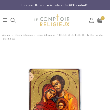
Livraison offerte en point relais dès
59€ d'achat*
Entreprise Française familiale
née en 1844
0
Support client disponible au
03 20 24 74 15
Commandez avant 14H,
expédition le jour même !
Accueil
Objets Religieux
Icône Religieuse
ICONE RELIGIEUSE OR - La Ste Famille
12 x 15.5 cm