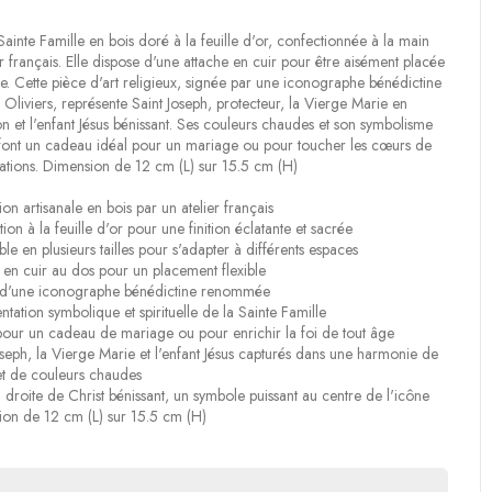
Sainte Famille en bois doré à la feuille d'or, confectionnée à la main
er français. Elle dispose d'une attache en cuir pour être aisément placée
. Cette pièce d'art religieux, signée par une iconographe bénédictine
Oliviers, représente Saint Joseph, protecteur, la Vierge Marie en
n et l'enfant Jésus bénissant. Ses couleurs chaudes et son symbolisme
font un cadeau idéal pour un mariage ou pour toucher les cœurs de
ations. Dimension de 12 cm (L) sur 15.5 cm (H)
ion artisanale en bois par un atelier français
ion à la feuille d'or pour une finition éclatante et sacrée
ble en plusieurs tailles pour s'adapter à différents espaces
 en cuir au dos pour un placement flexible
d'une iconographe bénédictine renommée
ntation symbolique et spirituelle de la Sainte Famille
pour un cadeau de mariage ou pour enrichir la foi de tout âge
oseph, la Vierge Marie et l'enfant Jésus capturés dans une harmonie de
et de couleurs chaudes
 droite de Christ bénissant, un symbole puissant au centre de l'icône
on de 12 cm (L) sur 15.5 cm (H)