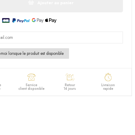
Ajouter au panier
e
Service
Retour
Livraison
e
client disponible
14 jours
rapide