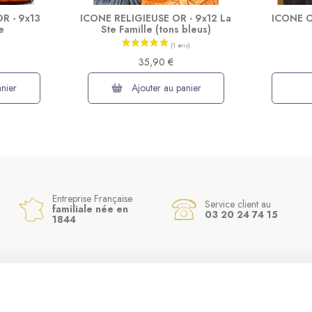
R - 9x13
ICONE RELIGIEUSE OR - 9x12 La
ICONE O
e
Ste Famille (tons bleus)
35,90 €
nier
Ajouter au panier
Entreprise Française
Service client au
familiale née en
03 20 24 74 15
1844