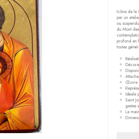
Icône de la 
par un ateli
ou suspendue
du Mont des 
contemplatio
profond en 
toutes génér
Réalisat
Décorat
Disponi
Attache
Œuvre 
Représe
Idéale 
Saint J
gestes 
La main
Dimensi