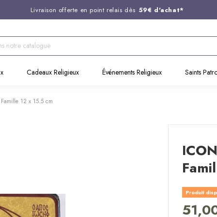
Livraison offerte en point relais dès
59€ d'achat*
Entreprise Française familiale
née en 1844
Support client disponible au
03 20 24 74 15
Commandez avant 14H,
expédition le jour même !
ux
Cadeaux Religieux
Événements Religieux
Saints Patr
Famille 12 x 15.5 cm
ICON
Famil
Produit disp
51,0