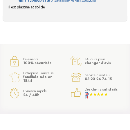
Publié le 29/03/2018 à 08:01
(Date de commande : 23/03/2018)
Il est plastifié et solide
Paiements
14 jours pour
100% sécurisés
changer d’avis
Entreprise Française
Service client au
familiale née en
03 20 24 74 15
1844
Des clients
satisfaits
Livraison rapide
24 / 48h