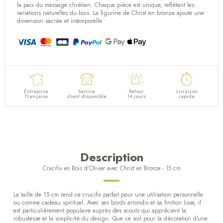
(4 avis)
la paix du message chrétien. Chaque pièce est unique, reflétant les
variations naturelles du bois. La figurine de Christ en bronze ajoute une
dimension sacrée et intemporelle.
Entreprise
Service
Retour
Livraison
Française
client disponible
14 jours
rapide
Description
Crucifix en Bois d'Olivier avec Christ en Bronze - 15 cm
La taille de 15 cm rend ce crucifix parfait pour une utilisation personnelle
ou comme cadeau spirituel. Avec ses bords arrondis et sa finition lisse, il
est particulièrement populaire auprès des scouts qui apprécient la
robustesse et la simplicité du design. Que ce soit pour la décoration d'une