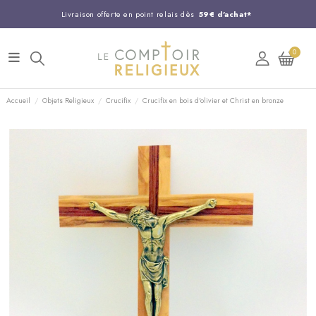
Livraison offerte en point relais dès
59€ d'achat*
Entreprise Française familiale
née en 1844
0
Support client disponible au
03 20 24 74 15
Commandez avant 14H,
expédition le jour même !
Accueil
Objets Religieux
Crucifix
Crucifix en bois d'olivier et Christ en bronze