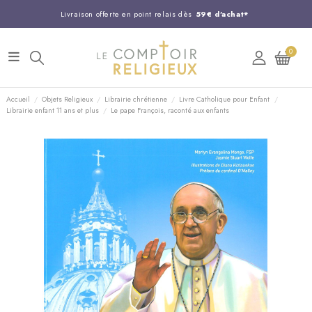
Livraison offerte en point relais dès
59€ d'achat*
Entreprise Française familiale
née en 1844
0
Support client disponible au
03 20 24 74 15
Commandez avant 14H,
expédition le jour même !
Accueil
Objets Religieux
Librairie chrétienne
Livre Catholique pour Enfant
Librairie enfant 11 ans et plus
Le pape François, raconté aux enfants