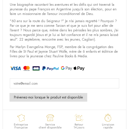
(2 avis)
Une biographie racontant les aventures et les défis qui ont traversé la
jeunesse du pape François en Argentine jusqu'à son élection, pour en
faire un missionnaire de l'amour inconditionnel de Dieu.
"60 ans sur la route du Seigneur !" Je n'ai jamais regretté ! Pourquoi ?
Par ce que je me sens comme Tarzan et que je suis fort pour aller de
l'avant ? Nous parce que, même dans les périodes les plus sombres, j'ai
toujours regardé Jésus et je lui ai fait confiance et il ne m'a jamais laissé
seul". 22 septebmre, rencontre avec les jeunes, Cagliari).
Par Marlyn Evangelina Monge, FSP, membre de la congrégation des
Filles de St Paul et Jaymie Stuart Wolfe, mère de 6 enfants et éditrice de
livres pour la jeunesse chez Pauline Books & Media.
Entreprise
Service
Retour
Livraison
Française
client disponible
14 jours
rapide