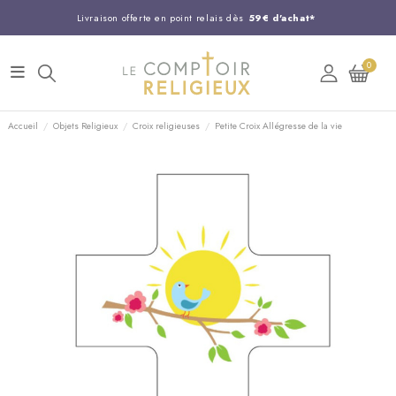
Livraison offerte en point relais dès
59€ d'achat*
Entreprise Française familiale
née en 1844
0
Support client disponible au
03 20 24 74 15
Commandez avant 14H,
expédition le jour même !
Accueil
Objets Religieux
Croix religieuses
Petite Croix Allégresse de la vie