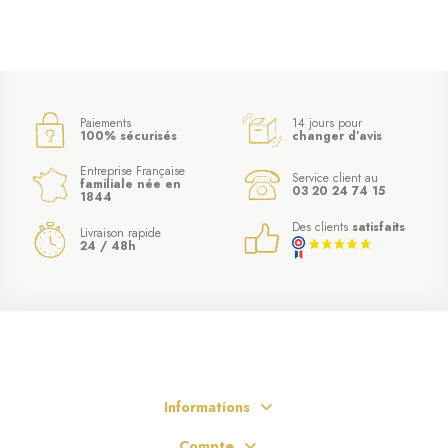
Paiements
14 jours pour
100% sécurisés
changer d’avis
Entreprise Française
Service client au
familiale née en
03 20 24 74 15
1844
Des clients
satisfaits
Livraison rapide
24 / 48h
(13 avis)
Informations
Compte