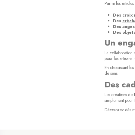
Parmi les articles
Des croix 
Des
crèch
Des anges 
Des objet
Un enga
La collaboration 
pour les artisans
En choisissant le
de sens.
Des cad
Les créations de
simplement pour t
Découvrez dès main