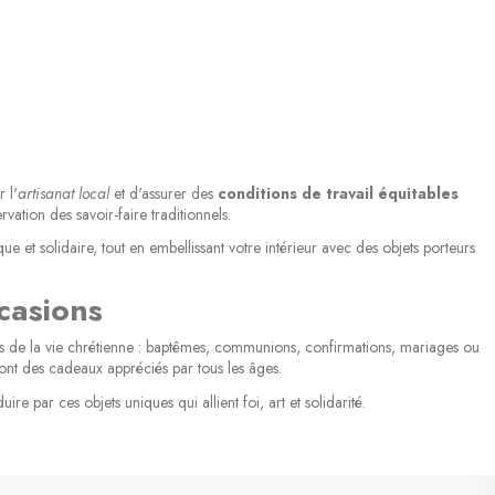
 l'
artisanat local
et d'assurer des
conditions de travail équitables
ation des savoir-faire traditionnels.
e et solidaire, tout en embellissant votre intérieur avec des objets porteurs
casions
(1 avis)
ts de la vie chrétienne : baptêmes, communions, confirmations, mariages ou
ont des cadeaux appréciés par tous les âges.
e par ces objets uniques qui allient foi, art et solidarité.