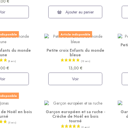
,00 €
Voir
Ajouter au panier
indisponible
Article indisponible
Pet
Enfants du monde
Petite croix Enfants du monde
aune
bleue
,00 €
13,00 €
Voir
Voir
indisponible
 de Noël en bois
Garçon européen et sa ruche -
Gar
urné
Crèche de Noël en bois
tourné