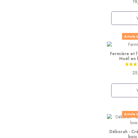
19
Article 
Fermière et l
Noël en 
25
Article 
Déborah - Cr
bois