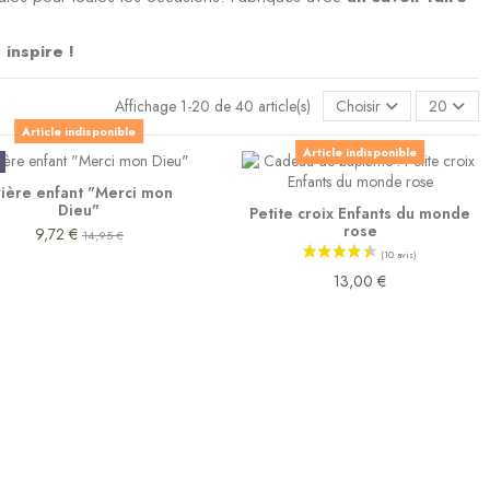
inspire !
Affichage 1-20 de 40 article(s)
Choisir
20
Article indisponible
Article indisponible
rière enfant "Merci mon
Dieu"
Petite croix Enfants du monde
rose
9,72 €
14,95 €
13,00 €