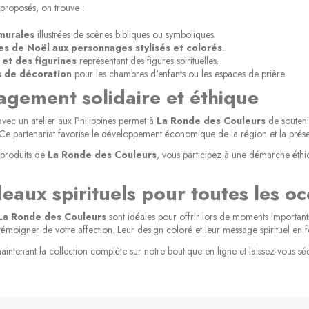
 proposés, on trouve :
murales
illustrées de scènes bibliques ou symboliques.
es de Noël aux personnages stylisés et colorés
.
et des figurines
représentant des figures spirituelles.
s de décoration
pour les chambres d'enfants ou les espaces de prière.
gement solidaire et éthique
avec un atelier aux Philippines permet à
La Ronde des Couleurs
de soutenir
. Ce partenariat favorise le développement économique de la région et la préserv
s produits de
La Ronde des Couleurs
, vous participez à une démarche éthiqu
eaux spirituels pour toutes les oc
(6 avis)
La Ronde des Couleurs
sont idéales pour offrir lors de moments importan
émoigner de votre affection. Leur design coloré et leur message spirituel en f
tenant la collection complète sur notre boutique en ligne et laissez-vous séduir