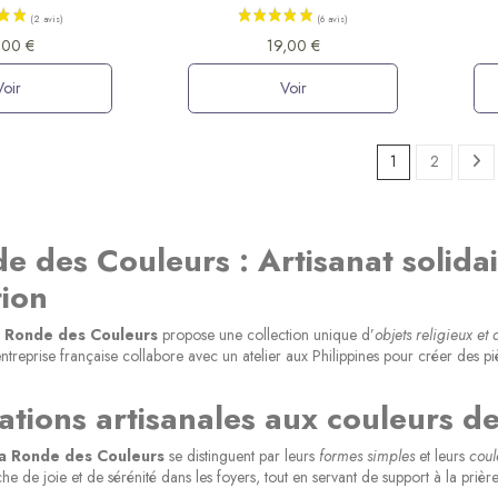
(8 avis)
,00 €
19,00 €
Voir
Voir
1
2
e des Couleurs : Artisanat solidair
ion
 Ronde des Couleurs
propose une collection unique d’
objets religieux et
entreprise française collabore avec un atelier aux Philippines pour créer des 
ations artisanales aux couleurs de 
(5 avis)
a Ronde des Couleurs
se distinguent par leurs
formes simples
et leurs
coul
e de joie et de sérénité dans les foyers, tout en servant de support à la prière