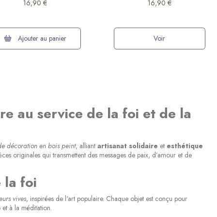
16,90 €
16,90 €
(13 avis)
Ajouter au panier
Voir
e au service de la foi et de la
 de décoration en bois peint
, alliant
artisanat solidaire
et
esthétique
pièces originales qui transmettent des messages de paix, d’amour et de
la foi
(2 avis)
eurs vives
, inspirées de l'art populaire. Chaque objet est conçu pour
 et à la méditation.