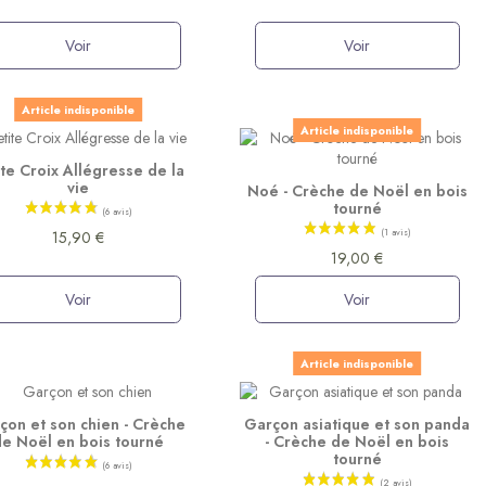
Voir
Voir
Article indisponible
Article indisponible
ite Croix Allégresse de la
vie
Noé - Crèche de Noël en bois
tourné
15,90 €
(2 avis)
19,00 €
Voir
Voir
Article indisponible
çon et son chien - Crèche
Garçon asiatique et son panda
de Noël en bois tourné
- Crèche de Noël en bois
tourné