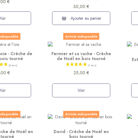
,00 €
30,00 €
Voir
Ajouter au panier
(2 avis)
indisponible
Article indisponible
'oie - Crèche de
Fermier et sa vache - Crèche
bois tourné
de Noël en bois tourné
Es
,00 €
25,00 €
Voir
Voir
indisponible
Article indisponible
èche de Noël en
David - Crèche de Noël en
 tourné
bois tourné