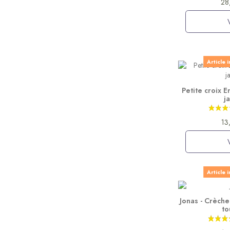
28
Article 
Petite croix 
j
13
Article 
Jonas - Crèche
to