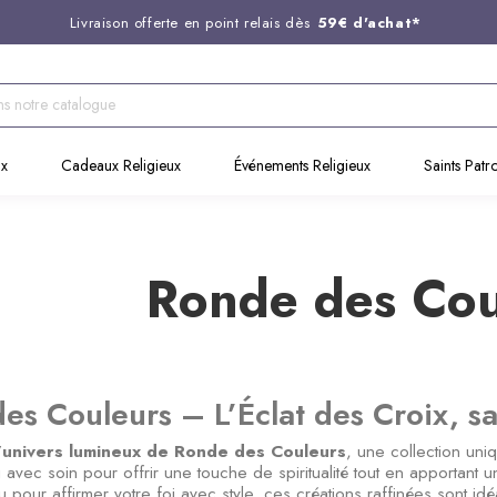
Livraison offerte en point relais dès
59€ d'achat*
Entreprise Française familiale
née en 1844
Support client disponible au
03 20 24 74 15
Commandez avant 14H,
expédition le jour même !
ux
Cadeaux Religieux
Événements Religieux
Saints Patr
Ronde des Cou
es Couleurs – L’Éclat des Croix, sa
’
univers lumineux de Ronde des Couleurs
, une collection uniq
 avec soin pour offrir une touche de spiritualité tout en apportan
 pour affirmer votre foi avec style, ces créations raffinées sont i