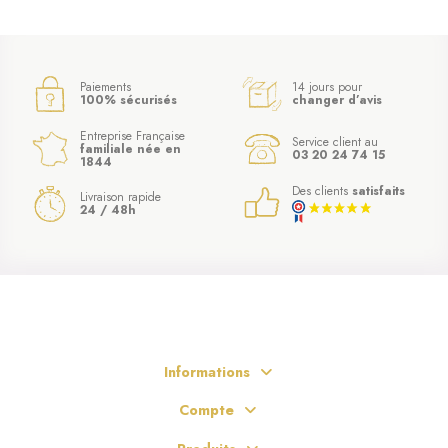
Paiements
14 jours pour
100% sécurisés
changer d’avis
Entreprise Française
Service client au
familiale née en
03 20 24 74 15
1844
Des clients
satisfaits
Livraison rapide
24 / 48h
Informations
Compte