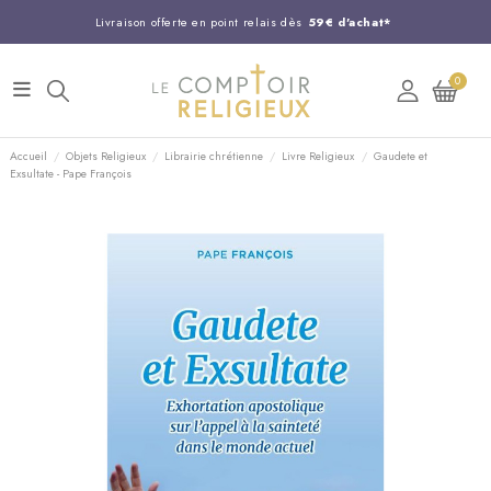
Livraison offerte en point relais dès
59€ d'achat*
Entreprise Française familiale
née en 1844
0
Support client disponible au
03 20 24 74 15
Commandez avant 14H,
expédition le jour même !
Accueil
Objets Religieux
Librairie chrétienne
Livre Religieux
Gaudete et
Exsultate - Pape François