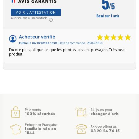
5
/5
VOIR L'ATTESTATION
Basé sur 1 avis
Avis soumis à un contrôle
Acheteur vérifié
Publié le 04/10/2019 à 16:07
(Date de commande : 28/09/2019)
Encore plus joli que ce que les photos laissent présager. Très beau
produit.
Paiements
14 jours pour
100% sécurisés
changer d’avis
Entreprise Française
Service client au
familiale née en
03 20 24 74 15
1844