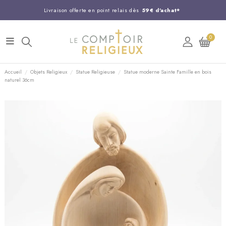
Livraison offerte en point relais dès
59€ d'achat*
Entreprise Française familiale
née en 1844
0
Support client disponible au
03 20 24 74 15
Commandez avant 14H,
expédition le jour même !
Accueil
Objets Religieux
Statue Religieuse
Statue moderne Sainte Famille en bois
naturel 36cm