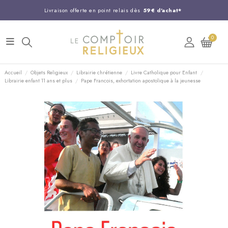
Livraison offerte en point relais dès
59€ d'achat*
Entreprise Française familiale
née en 1844
0
Support client disponible au
03 20 24 74 15
Commandez avant 14H,
expédition le jour même !
Accueil
Objets Religieux
Librairie chrétienne
Livre Catholique pour Enfant
Librairie enfant 11 ans et plus
Pape Francois, exhortation apostolique à la jeunesse