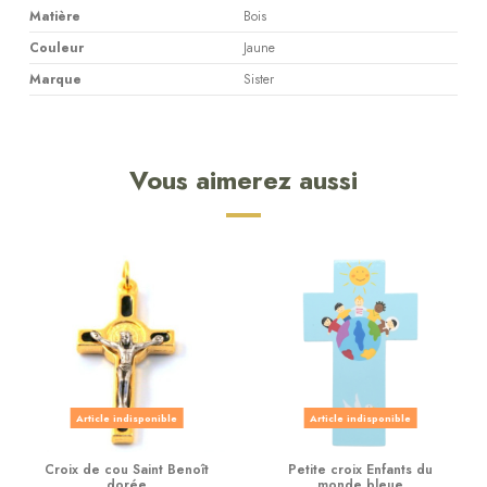
Matière
Bois
Couleur
Jaune
Marque
Sister
Vous aimerez aussi
Article indisponible
Article indisponible
Croix de cou Saint Benoît
Petite croix Enfants du
dorée
monde bleue