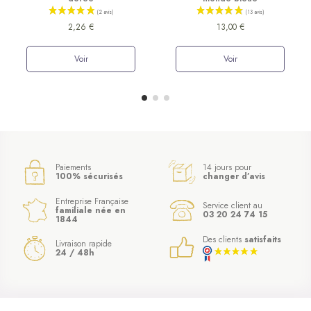
2,26 €
13,00 €
Voir
Voir
Paiements
14 jours pour
100% sécurisés
changer d’avis
Entreprise Française
Service client au
familiale née en
03 20 24 74 15
1844
Des clients
satisfaits
Livraison rapide
24 / 48h