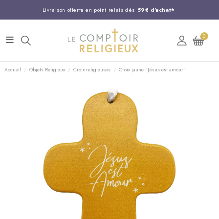
Livraison offerte en point relais dès
59€ d'achat*
Entreprise Française familiale
née en 1844
0
Support client disponible au
03 20 24 74 15
Commandez avant 14H,
expédition le jour même !
Accueil
Objets Religieux
Croix religieuses
Croix jaune "Jésus est amour"