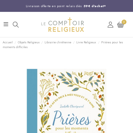
Livraison offerte en point relais dès
59€ d'achat*
Entreprise Française familiale
née en 1844
0
Support client disponible au
03 20 24 74 15
Commandez avant 14H,
expédition le jour même !
Accueil
Objets Religieux
Librairie chrétienne
Livre Religieux
Prières pour les
moments difficiles