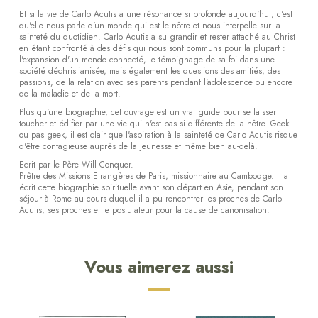
Et si la vie de Carlo Acutis a une résonance si profonde aujourd'hui, c'est
qu'elle nous parle d'un monde qui est le nôtre et nous interpelle sur la
sainteté du quotidien. Carlo Acutis a su grandir et rester attaché au Christ
en étant confronté à des défis qui nous sont communs pour la plupart :
l'expansion d'un monde connecté, le témoignage de sa foi dans une
société déchristianisée, mais également les questions des amitiés, des
passions, de la relation avec ses parents pendant l'adolescence ou encore
de la maladie et de la mort.
Plus qu'une biographie, cet ouvrage est un vrai guide pour se laisser
toucher et édifier par une vie qui n'est pas si différente de la nôtre. Geek
ou pas geek, il est clair que l'aspiration à la sainteté de Carlo Acutis risque
d'être contagieuse auprès de la jeunesse et même bien au-delà.
Ecrit par le Père Will Conquer.
Prêtre des Missions Etrangères de Paris, missionnaire au Cambodge. Il a
écrit cette biographie spirituelle avant son départ en Asie, pendant son
séjour à Rome au cours duquel il a pu rencontrer les proches de Carlo
Acutis, ses proches et le postulateur pour la cause de canonisation.
Vous aimerez aussi