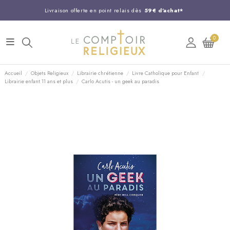
Livraison offerte en point relais dès
59€ d'achat*
Entreprise Française familiale
née en 1844
0
Support client disponible au
03 20 24 74 15
Commandez avant 14H,
expédition le jour même !
Accueil
Objets Religieux
Librairie chrétienne
Livre Catholique pour Enfant
Librairie enfant 11 ans et plus
Carlo Acutis - un geek au paradis