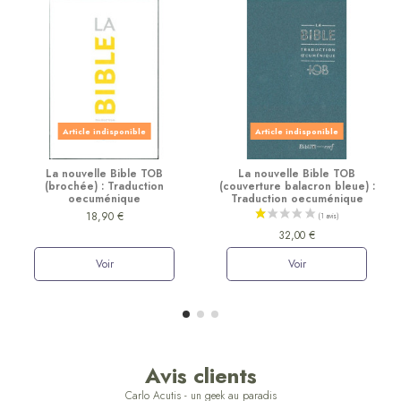
Article indisponible
Article indisponible
La nouvelle Bible TOB
La nouvelle Bible TOB
(brochée) : Traduction
(couverture balacron bleue) :
oecuménique
Traduction oecuménique
18,90 €
32,00 €
Voir
Voir
Avis clients
Carlo Acutis - un geek au paradis