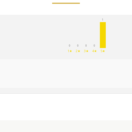
1
0
0
0
0
1★
2★
3★
4★
5★