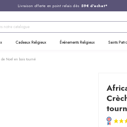
Livraison offerte en point relais dès
59€ d'achat*
Entreprise Française familiale
née en 1844
Support client disponible au
03 20 24 74 15
Commandez avant 14H,
expédition le jour même !
ux
Cadeaux Religieux
Événements Religieux
Saints Patr
e de Noël en bois tourné
Afric
Crèch
tour