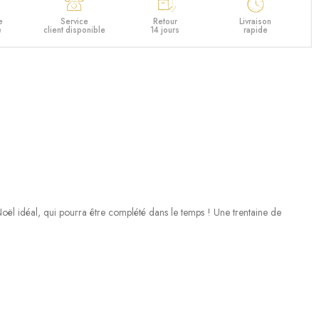
e
Service
Retour
Livraison
e
client disponible
14 jours
rapide
Noël idéal, qui pourra être complété dans le temps ! Une trentaine de