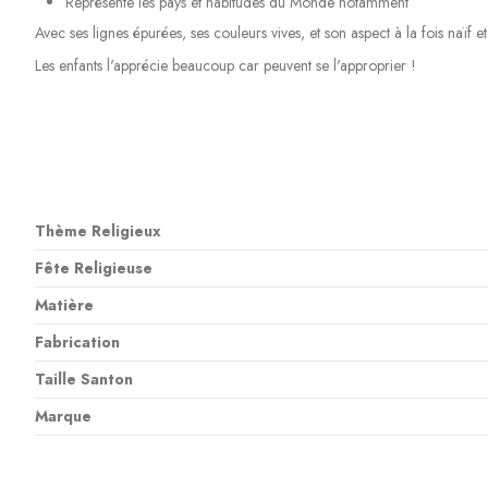
Représente les pays et habitudes du Monde notamment
Avec ses lignes épurées, ses couleurs vives, et son aspect à la fois naïf e
Les enfants l'apprécie beaucoup car peuvent se l'approprier !
Thème Religieux
Fête Religieuse
Matière
Fabrication
Taille Santon
Marque