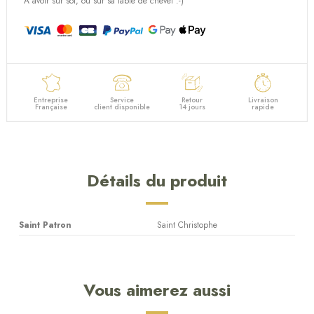
A avoir sur soi, ou sur sa table de chevet :-)
Entreprise
Service
Retour
Livraison
Française
client disponible
14 jours
rapide
Détails du produit
Saint Patron
Saint Christophe
Vous aimerez aussi