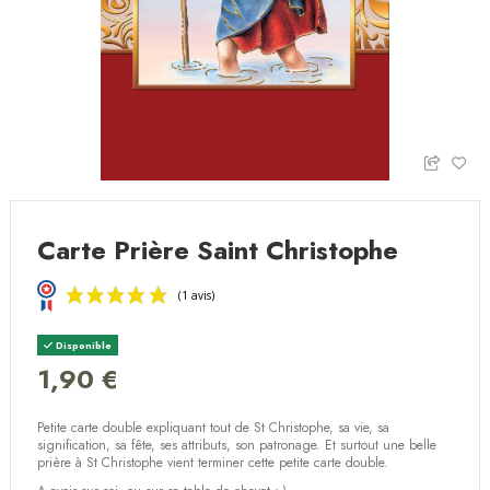
Carte Prière Saint Christophe
Disponible
1,90 €
Petite carte double expliquant tout de St Christophe, sa vie, sa
(1 avis)
signification, sa fête, ses attributs, son patronage. Et surtout une belle
prière à St Christophe vient terminer cette petite carte double.