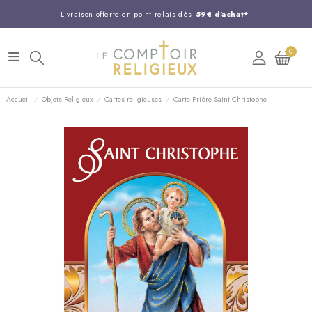
Livraison offerte en point relais dès
59€ d'achat*
Entreprise Française familiale
née en 1844
0
Support client disponible au
03 20 24 74 15
Commandez avant 14H,
expédition le jour même !
Accueil
Objets Religieux
Cartes religieuses
Carte Prière Saint Christophe