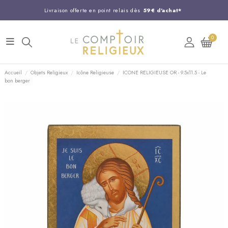
Livraison offerte en point relais dès
59€ d'achat*
Entreprise Française familiale
née en 1844
0
Support client disponible au
03 20 24 74 15
Commandez avant 14H,
expédition le jour même !
Accueil
Objets Religieux
Icône Religieuse
ICONE RELIGIEUSE OR - 9.5x11.5 - Le
bon berger