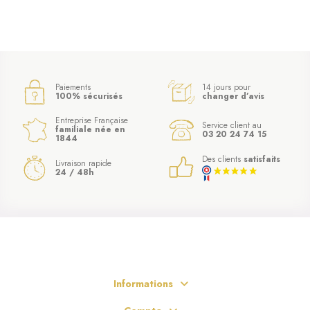
Paiements
14 jours pour
100% sécurisés
changer d’avis
Entreprise Française
Service client au
familiale née en
03 20 24 74 15
1844
Des clients
satisfaits
Livraison rapide
24 / 48h
Informations