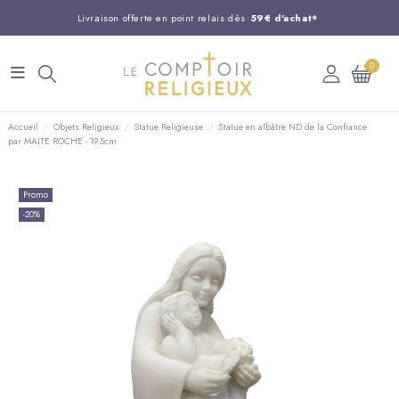
Livraison offerte en point relais dès
59€ d'achat*
Entreprise Française familiale
née en 1844
0
Support client disponible au
03 20 24 74 15
Commandez avant 14H,
expédition le jour même !
Accueil
Objets Religieux
Statue Religieuse
Statue en albâtre ND de la Confiance
par MAITE ROCHE - 19.5cm
Promo
-20%