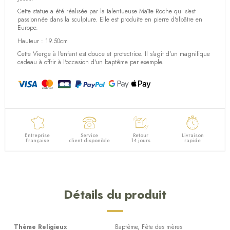
Cette statue a été réalisée par la talentueuse Maïte Roche qui s'est
passionnée dans la sculpture. Elle est produite en pierre d'albâtre en
Europe.
Hauteur : 19.50cm
Cette Vierge à l'enfant est douce et protectrice. Il s'agit d'un magnifique
cadeau à offrir à l'occasion d'un baptême par exemple.
Entreprise
Service
Retour
Livraison
Française
client disponible
14 jours
rapide
Détails du produit
Thème Religieux
Baptême, Fête des mères