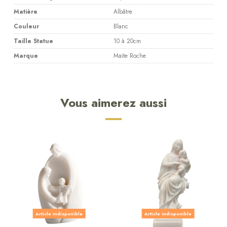
Matière
Albâtre
Couleur
Blanc
Taille Statue
10 à 20cm
Marque
Maïte Roche
Vous aimerez aussi
Article indisponible
Article indisponible