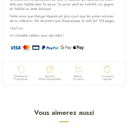
telle que l'apôtre Jean l'a reçue. Ce qu'on perd en lisibilité, on gagne
en fidélité au texte biblique.
Notre aussi que Manga Majesté est plus court que les autres volumes
de la collection. Ne racontant que l'Apocalypse, le vol6 fait 128 pages.
14x21cm.
Un chouette cadeau pour des ados !
Entreprise
Service
Retour
Livraison
Française
client disponible
14 jours
rapide
Vous aimerez aussi