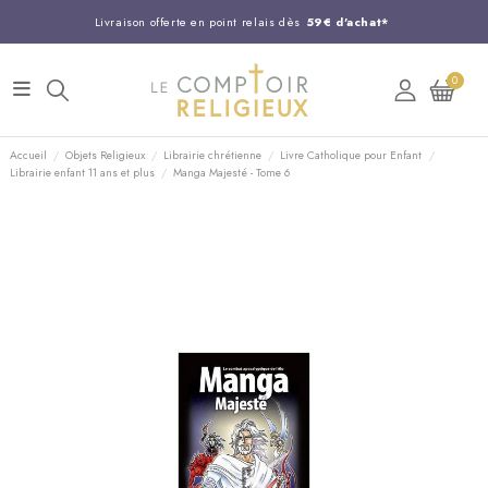
Livraison offerte en point relais dès
59€ d'achat*
Entreprise Française familiale
née en 1844
0
Support client disponible au
03 20 24 74 15
Commandez avant 14H,
expédition le jour même !
Accueil
Objets Religieux
Librairie chrétienne
Livre Catholique pour Enfant
Librairie enfant 11 ans et plus
Manga Majesté - Tome 6