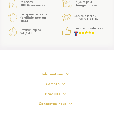
Paiements
14 jours pour
100% sécurisés
changer d’avis
Entreprise Française
Service client au
familiale née en
03 20 24 74 15
1844
Des clients
satisfaits
Livraison rapide
24 / 48h
Informations
Compte
Produits
Contactez-nous