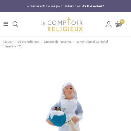
Livraison offerte en point relais dès
59€ d'achat*
Entreprise Française familiale
née en 1844
0
Support client disponible au
03 20 24 74 15
Commandez avant 14H,
expédition le jour même !
Accueil
Objets Religieux
Santons de Provence
Santon Marcel Carbonel -
Infirmière - T2