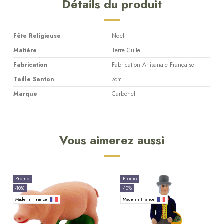
Détails du produit
Fête Religieuse
Noël
Matière
Terre Cuite
Fabrication
Fabrication Artisanale Française
Taille Santon
7cm
Marque
Carbonel
Vous aimerez aussi
Promo
Promo
-10%
-10%
Made in France
Made in France