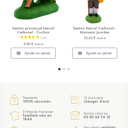
Santon provençal Marcel
Santon Marcel Carbonel -
Carbonel - Cochon
Monsieur Jourdan
18,45 €
20,50 €
9,00 €
10,00 €
Ajouter au panier
Ajouter au panier
Paiements
14 jours pour
100% sécurisés
changer d’avis
Entreprise Française
Service client au
familiale née en
03 20 24 74 15
1844
Des clients
satisfaits