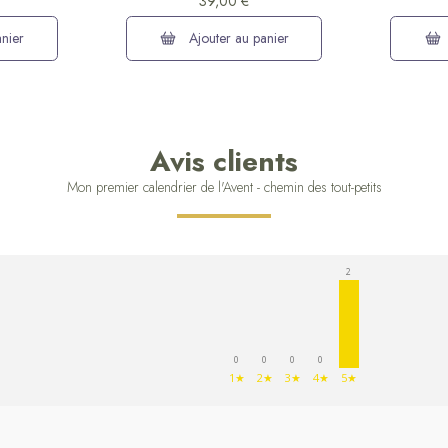
39,00 €
nier
Ajouter au panier
Avis clients
Mon premier calendrier de l'Avent - chemin des tout-petits
2
0
0
0
0
1★
2★
3★
4★
5★