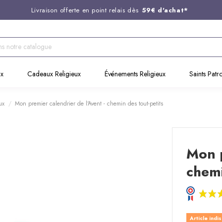
Livraison offerte en point relais dès
59€ d'achat*
Entreprise Française familiale
née en 1844
Support client disponible au
03 20 24 74 15
Commandez avant 14H,
expédition le jour même !
ux
Cadeaux Religieux
Événements Religieux
Saints Patr
ux
Mon premier calendrier de l'Avent - chemin des tout-petits
Mon p
chemi
Article indi