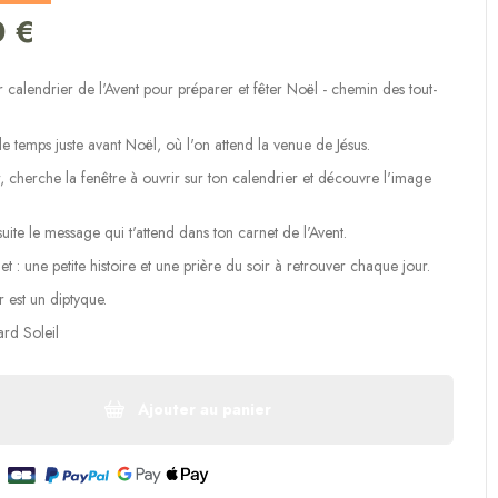
(2 avis)
0 €
calendrier de l'Avent pour préparer et fêter Noël - chemin des tout-
 le temps juste avant Noël, où l'on attend la venue de Jésus.
 cherche la fenêtre à ouvrir sur ton calendrier et découvre l'image
uite le message qui t'attend dans ton carnet de l'Avent.
t : une petite histoire et une prière du soir à retrouver chaque jour.
r est un diptyque.
ard Soleil
Ajouter au panier