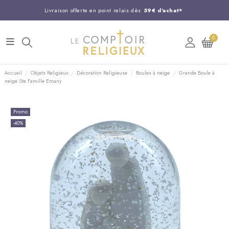
Livraison offerte en point relais dès
59€ d'achat*
Entreprise Française familiale
née en 1844
0
Support client disponible au
03 20 24 74 15
Commandez avant 14H,
expédition le jour même !
Accueil
Objets Religieux
Décoration Religieuse
Boules à neige
Grande Boule à
neige Ste Famille Emany
Promo
-40%