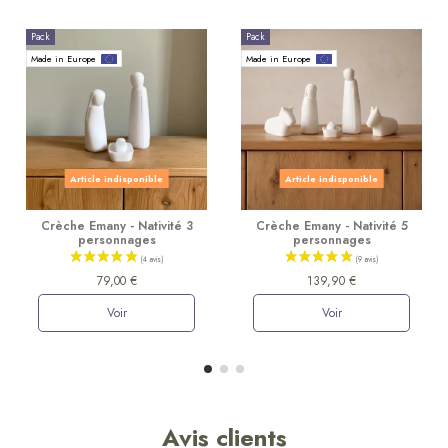
Pack
Pack
Made in Europe
Made in Europe
Article indisponible
Article indisponible
Crèche Emany - Nativité 3
Crèche Emany - Nativité 5
personnages
personnages
79,00 €
139,90 €
Voir
Voir
Avis clients