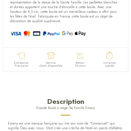
(2 avis)
représentation de la statue de la Sainte Famille. Les paillettes blanches
et dorées apportent une touche d'étincelle à cette boule. Avec une
hauteur de 8,5 cm, cette boule est un merveilleux cadeau à offrir pour
les fêtes de Noël. Fabriquée en France, cette boule est un objet de
décoration de qualité supérieure.
Entreprise
Service
Retour
Livraison
Française
client disponible
14 jours
rapide
Description
Grande Boule à neige Ste Famille Emany
Emany est une marque française qui tire son nom de "Emmanuel" qui
signifie Dieu avec nous. S'est crée une crèche de Noël en pierre d'albâtre,