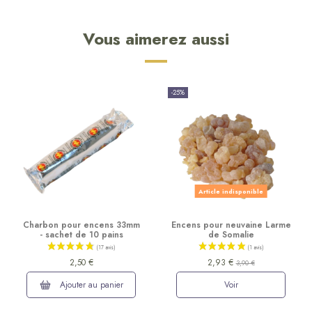
Vous aimerez aussi
-25%
Article indisponible
Charbon pour encens 33mm
Encens pour neuvaine Larme
- sachet de 10 pains
de Somalie
2,50 €
2,93 €
3,90 €
Ajouter au panier
Voir