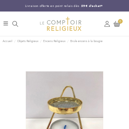
Livraison offerte en point relais dès
59€ d'achat*
Entreprise Française familiale
née en 1844
0
Support client disponible au
03 20 24 74 15
Commandez avant 14H,
expédition le jour même !
Accueil
Objets Religieux
Encens Religieux
Brule encens à la bougie