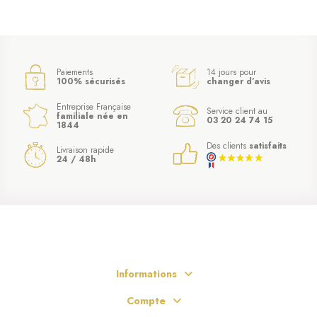
Paiements
14 jours pour
100% sécurisés
changer d’avis
Entreprise Française
Service client au
familiale née en
03 20 24 74 15
1844
Des clients
satisfaits
Livraison rapide
24 / 48h
Informations
Compte