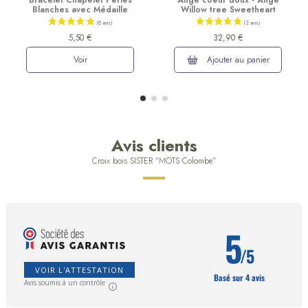
Bracelet Chapelet Perles
Ange coeur doux - Ange
Blanches avec Médaille
Willow tree Sweetheart
5,50 €
32,90 €
Voir
Ajouter au panier
Avis clients
Croix bois SISTER "MOTS Colombe"
5
/5
VOIR L'ATTESTATION
Basé sur 4 avis
Avis soumis à un contrôle