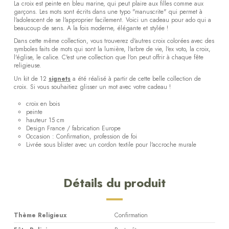
La croix est peinte en bleu marine, qui peut plaire aux filles comme aux
garçons. Les mots sont écrits dans une typo "manuscrite" qui permet à
l'adolescent de se l'approprier facilement. Voici un cadeau pour ado qui a
beaucoup de sens. A la fois moderne, élégante et stylée !
Dans cette même collection, vous trouverez d'autres croix colorées avec des
symboles faits de mots qui sont la lumière, l'arbre de vie, l'ex voto, la croix,
l'église, le calice. C'est une collection que l'on peut offrir à chaque fête
religieuse.
Un kit de 12
signets
a été réalisé à partir de cette belle collection de
croix. Si vous souhaitiez glisser un mot avec votre cadeau !
croix en bois
peinte
hauteur 15 cm
Design France / fabrication Europe
Occasion : Confirmation, profession de foi
Livrée sous blister avec un cordon textile pour l'accroche murale
Détails du produit
Thème Religieux
Confirmation