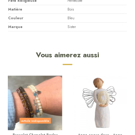
Fête Religieuse
Pentecôte
Matière
Bois
Couleur
Bleu
Marque
Sister
Vous aimerez aussi
Article indisponible