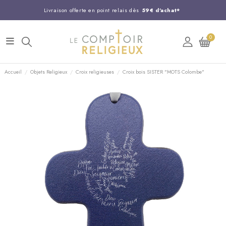
Livraison offerte en point relais dès
59€ d'achat*
Entreprise Française familiale
née en 1844
0
Support client disponible au
03 20 24 74 15
Commandez avant 14H,
expédition le jour même !
Accueil
Objets Religieux
Croix religieuses
Croix bois SISTER "MOTS Colombe"