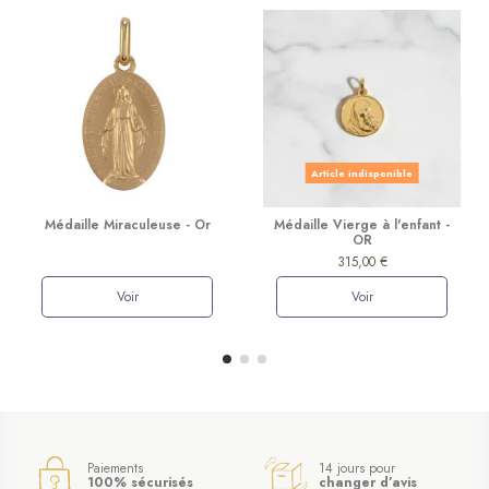
Article indisponible
Médaille Miraculeuse - Or
Médaille Vierge à l'enfant -
OR
315,00 €
Voir
Voir
Paiements
14 jours pour
100% sécurisés
changer d’avis