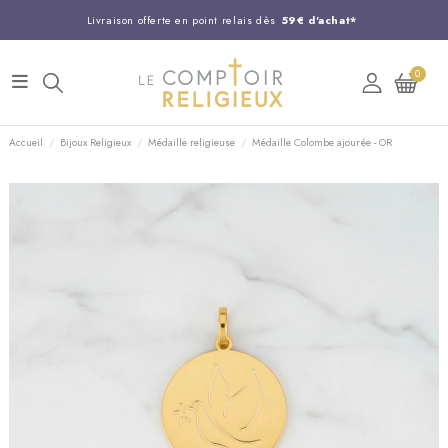
Livraison offerte en point relais dès
59€ d'achat*
Entreprise Française familiale
née en 1844
0
Support client disponible au
03 20 24 74 15
Commandez avant 14H,
expédition le jour même !
Accueil
Bijoux Religieux
Médaille religieuse
Médaille Colombe ajourée - OR