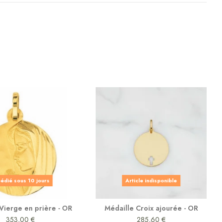
édié sous 10 jours
Article indisponible
Vierge en prière - OR
Médaille Croix ajourée - OR
353,00 €
285,60 €