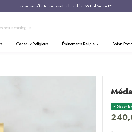
Livraison offerte en point relais dès
59€ d'achat*
Entreprise Française familiale
née en 1844
Support client disponible au
03 20 24 74 15
Commandez avant 14H,
expédition le jour même !
ux
Cadeaux Religieux
Événements Religieux
Saints Patr
Médai
Disponibl
240,