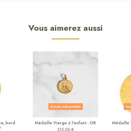
Vous aimerez aussi
Article indisponible
Exp
se, bord
Médaille Vierge à l'enfant - OR
Médaille 
r
315,00 €