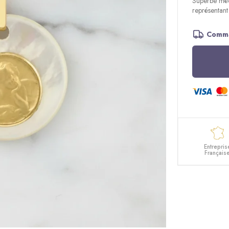
Superbe méd
représentant
Comma
Entrepris
Français