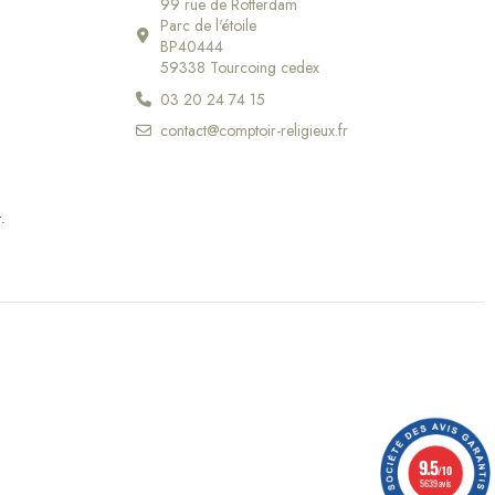
99 rue de Rotterdam
Parc de l'étoile
BP40444
59338 Tourcoing cedex
03 20 24 74 15
contact@comptoir-religieux.fr
r
.
9.5
/10
5639 avis