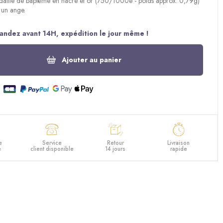
aille de baptême en nacre et or (750/1000e - poids approx. 0,79g)
 un ange.
ndez avant 14H, expédition le jour même !
Ajouter au panier
e
Service
Retour
Livraison
e
client disponible
14 jours
rapide