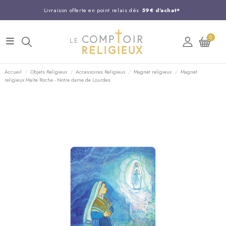
Livraison offerte en point relais dès
59€ d'achat*
Entreprise Française familiale
née en 1844
0
Support client disponible au
03 20 24 74 15
Commandez avant 14H,
expédition le jour même !
Accueil
Objets Religieux
Accessoires Religieux
Magnet religieux
Magnet
religieux Maïte Roche - Notre dame de Lourdes