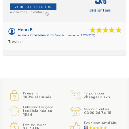
/5
VOIR L'ATTESTATION
Basé sur 1 avis
Avis soumis à un contrôle
Henri F.
Publié le 22/06/2026 à 12:20
(Date de commande : 12/06/2026)
Très bien
Paiements
14 jours pour
100% sécurisés
changer d’avis
Entreprise Française
Service client au
familiale née en
03 20 24 74 15
1844
Des clients
satisfaits
Livraison rapide
24 / 48h