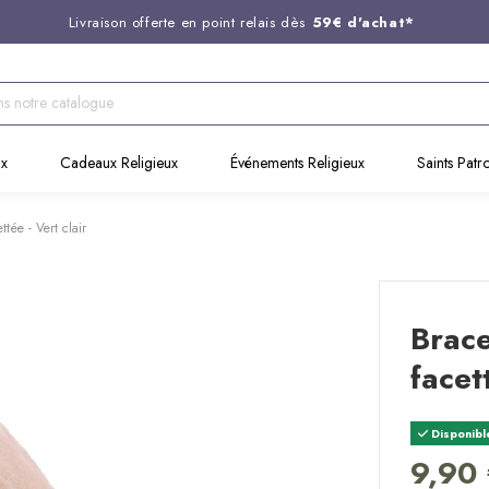
Livraison offerte en point relais dès
59€ d'achat*
Entreprise Française familiale
née en 1844
Support client disponible au
03 20 24 74 15
Commandez avant 14H,
expédition le jour même !
ux
Cadeaux Religieux
Événements Religieux
Saints Patr
ttée - Vert clair
Brace
facet
Disponibl
9,90