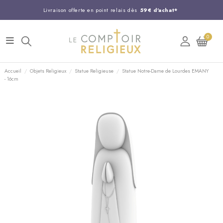
Livraison offerte en point relais dès
59€ d'achat*
Entreprise Française familiale
née en 1844
0
Support client disponible au
03 20 24 74 15
Commandez avant 14H,
expédition le jour même !
Accueil
Objets Religieux
Statue Religieuse
Statue Notre-Dame de Lourdes EMANY
- 16cm