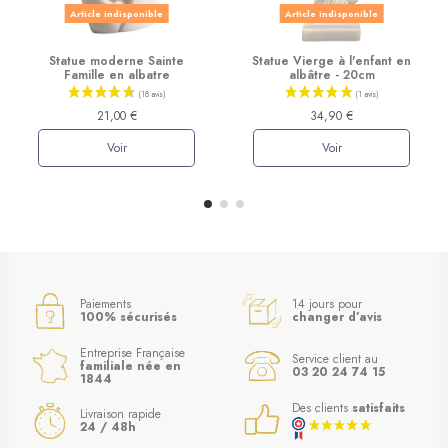
Article indisponible
Article indisponible
Statue moderne Sainte
Statue Vierge à l'enfant en
Famille en albatre
albâtre - 20cm
21,00 €
34,90 €
Voir
Voir
Paiements
14 jours pour
100% sécurisés
changer d’avis
Entreprise Française
Service client au
familiale née en
03 20 24 74 15
1844
Des clients
satisfaits
Livraison rapide
24 / 48h