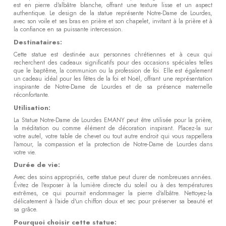
est en pierre d'albâtre blanche, offrant une texture lisse et un aspect
authentique. Le design de la statue représente Notre-Dame de Lourdes,
avec son voile et ses bras en prière et son chapelet, invitant à la prière et à
la confiance en sa puissante intercession.
Destinataires:
Cette statue est destinée aux personnes chrétiennes et à ceux qui
recherchent des cadeaux significatifs pour des occasions spéciales telles
que le baptême, la communion ou la profession de foi. Elle est également
un cadeau idéal pour les fêtes de la foi et Noël, offrant une représentation
inspirante de Notre-Dame de Lourdes et de sa présence maternelle
réconfortante.
Utilisation:
La Statue Notre-Dame de Lourdes EMANY peut être utilisée pour la prière,
la méditation ou comme élément de décoration inspirant. Placez-la sur
votre autel, votre table de chevet ou tout autre endroit qui vous rappellera
l'amour, la compassion et la protection de Notre-Dame de Lourdes dans
votre vie.
Durée de vie:
Avec des soins appropriés, cette statue peut durer de nombreuses années.
Évitez de l'exposer à la lumière directe du soleil ou à des températures
extrêmes, ce qui pourrait endommager la pierre d'albâtre. Nettoyez-la
délicatement à l'aide d'un chiffon doux et sec pour préserver sa beauté et
sa grâce.
Pourquoi choisir cette statue: