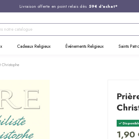
Livraison offerte en point relais dès
59€ d'achat*
Entreprise Française familiale
née en 1844
Support client disponible au
03 20 24 74 15
Commandez avant 14H,
expédition le jour même !
ux
Cadeaux Religieux
Événements Religieux
Saints Patr
nt Christophe
Prièr
Chri
Disponibl
1,90 