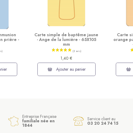
ommunion
Carte simple de baptême jaune
Carte s
n prière -
- Ange de la lumière - 65X105
orange pa
mm
1,40 €
nier
Ajouter au panier
Entreprise Française
Service client au
familiale née en
03 20 24 74 15
1844