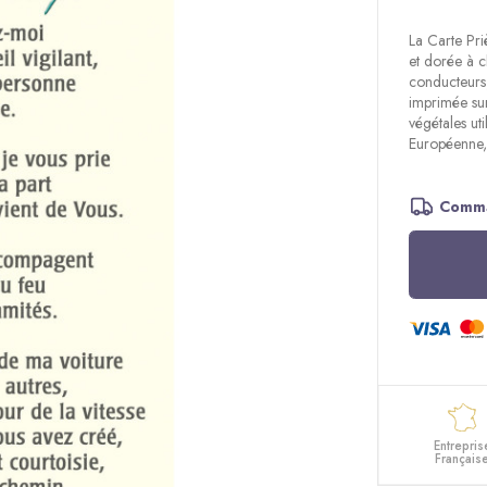
La Carte Priè
et dorée à c
conducteurs,
imprimée sur
végétales ut
Européenne, 
Comma
Entrepris
Français