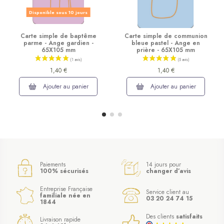
Disponible sous 10 jours
Carte simple de baptême
Carte simple de communion
parme - Ange gardien -
bleue pastel - Ange en
65X105 mm
prière - 65X105 mm
1,40 €
1,40 €
Ajouter au panier
Ajouter au panier
Paiements
14 jours pour
100% sécurisés
changer d’avis
Entreprise Française
Service client au
familiale née en
03 20 24 74 15
1844
Des clients
satisfaits
Livraison rapide