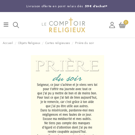
Livraison offerte en point relais dès
59€ d'achat*
Entreprise Française familiale
née en 1844
0
Support client disponible au
03 20 24 74 15
Commandez avant 14H,
expédition le jour même !
Accueil
Objets Religieux
Cartes religieuses
Prière du soir