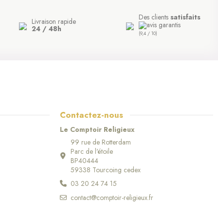
Des clients
satisfaits
Livraison rapide
24 / 48h
(9,4 / 10)
Contactez-nous
Le Comptoir Religieux
99 rue de Rotterdam
Parc de l'étoile
(2 avis)
BP40444
59338 Tourcoing cedex
03 20 24 74 15
contact@comptoir-religieux.fr