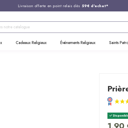
Livraison offerte en point relais dès
59€ d'achat*
Entreprise Française familiale
née en 1844
Support client disponible au
03 20 24 74 15
Commandez avant 14H,
expédition le jour même !
ux
Cadeaux Religieux
Événements Religieux
Saints Patr
Prièr
Disponibl
1,90 