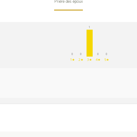
Prière des époux
1
0
0
0
0
1★
2★
3★
4★
5★