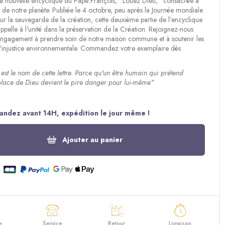
a nouvelle encyclique du Pape François, "Louez Dieu," consacrée à
n de notre planète. Publiée le 4 octobre, peu après la Journée mondiale
ur la sauvegarde de la création, cette deuxième partie de l'encyclique
appelle à l'unité dans la préservation de la Création. Rejoignez-nous
engagement à prendre soin de notre maison commune et à soutenir les
l'injustice environnementale. Commandez votre exemplaire dès
est le nom de cette lettre. Parce qu'un être humain qui prétend
place de Dieu devient le pire danger pour lui-même"
ndez avant 14H, expédition le jour même !
Ajouter au panier
e
Service
Retour
Livraison