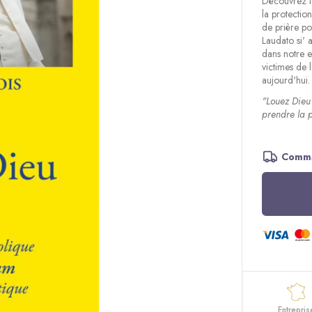
Découvrez l
la protectio
de prière po
Laudato si' 
dans notre 
victimes de 
aujourd'hui.
"Louez Dieu 
prendre la 
Comma
Entrepris