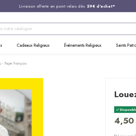
Livraison offerte en point relais dès
59€ d'achat*
Entreprise Française familiale
née en 1844
Support client disponible au
03 20 24 74 15
Commandez avant 14H,
expédition le jour même !
ux
Cadeaux Religieux
Événements Religieux
Saints Patr
u - Pape François
Louez
Disponibl
4,50