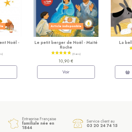
ble
Article indisponible
ent Noël -
Le petit berger de Noël - Maité
La bel
Roche
10,90 €
Voir
Entreprise Française
Service client au
familiale née en
03 20 24 74 15
1844