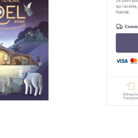
24 jours pou
qui raconte,
Nativité.
Comma
Entrepris
Français