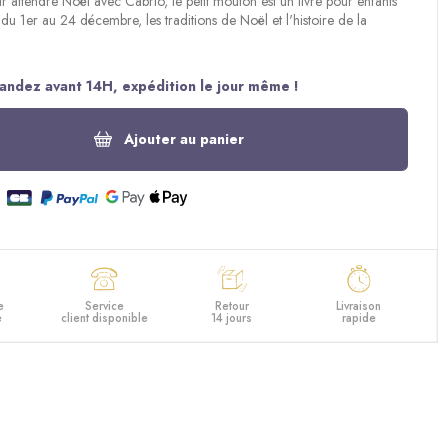
r attendre Noël avec Cabrio, le petit mouton
est un livre pour enfants
 du 1er au 24 décembre, les traditions de Noël et l'histoire de la
ndez avant 14H, expédition le jour même !
Ajouter au panier
e
Service
Retour
Livraison
e
client disponible
14 jours
rapide