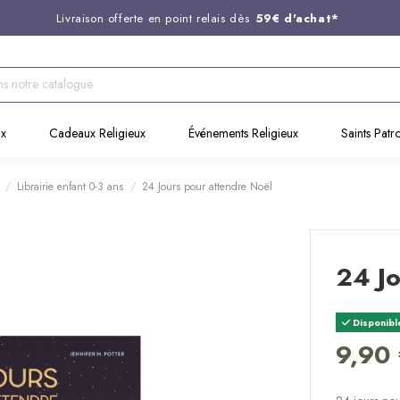
Livraison offerte en point relais dès
59€ d'achat*
Entreprise Française familiale
née en 1844
Support client disponible au
03 20 24 74 15
Commandez avant 14H,
expédition le jour même !
ux
Cadeaux Religieux
Événements Religieux
Saints Patr
Librairie enfant 0-3 ans
24 Jours pour attendre Noël
24 Jo
Disponibl
9,90