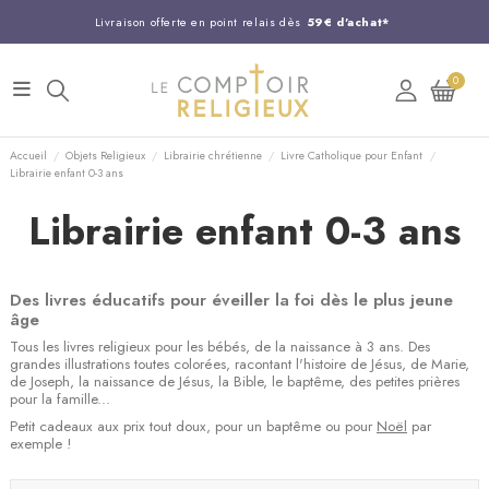
Livraison offerte en point relais dès
59€ d'achat*
Entreprise Française familiale
née en 1844
0
Support client disponible au
03 20 24 74 15
Commandez avant 14H,
expédition le jour même !
Accueil
Objets Religieux
Librairie chrétienne
Livre Catholique pour Enfant
Librairie enfant 0-3 ans
Librairie enfant 0-3 ans
Des livres éducatifs pour éveiller la foi dès le plus jeune
âge
Tous les livres religieux pour les bébés, de la naissance à 3 ans. Des
grandes illustrations toutes colorées, racontant l'histoire de Jésus, de Marie,
de Joseph, la naissance de Jésus, la Bible, le baptême, des petites prières
pour la famille...
Petit cadeaux aux prix tout doux, pour un baptême ou pour
Noël
par
exemple !