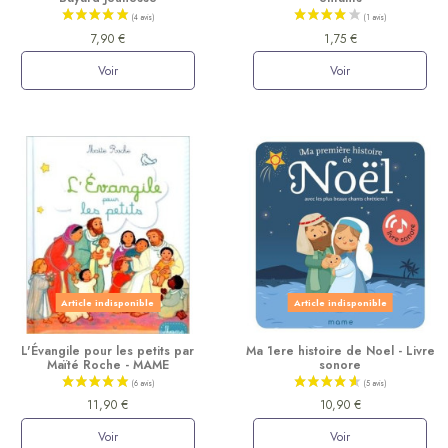
7,90 €
1,75 €
Voir
Voir
(4 avis)
Article indisponible
Article indisponible
L'Évangile pour les petits par
Ma 1ere histoire de Noel - Livre
Maïté Roche - MAME
sonore
11,90 €
10,90 €
Voir
Voir