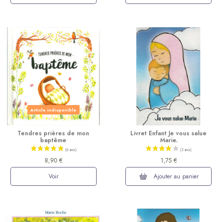
Article indisponible
Tendres prières de mon
Livret Enfant Je vous salue
baptême
Marie.
8,90 €
1,75 €
Voir
Ajouter au panier
(5 avis)