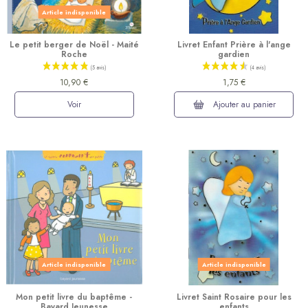
Article indisponible
Le petit berger de Noël - Maité
Livret Enfant Prière à l'ange
Roche
gardien
(11 avis)
10,90 €
1,75 €
Voir
Ajouter au panier
Article indisponible
Article indisponible
Mon petit livre du baptême -
Livret Saint Rosaire pour les
Bayard Jeunesse
enfants