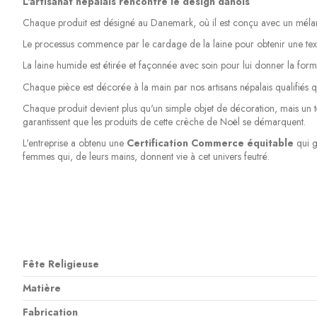
L'artisanat népalais rencontre le design danois
Chaque produit est désigné au Danemark, où il est conçu avec un mélan
Le processus commence par le cardage de la laine pour obtenir une texture
La laine humide est étirée et façonnée avec soin pour lui donner la forme 
Chaque pièce est décorée à la main par nos artisans népalais qualifiés qu
Chaque produit devient plus qu'un simple objet de décoration, mais un tém
garantissent que les produits de cette crèche de Noël se démarquent.
L'entreprise a obtenu une
Certification Commerce équitable
qui ga
femmes qui, de leurs mains, donnent vie à cet univers feutré.
Fête Religieuse
Matière
Fabrication