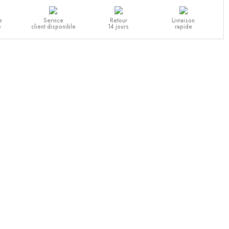
e
Service
Retour
Livraison
e
client disponible
14 jours
rapide