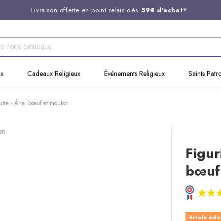
Livraison offerte en point relais dès
59€ d'achat*
Entreprise Française familiale
née en 1844
Support client disponible au
03 20 24 74 15
Commandez avant 14H,
expédition le jour même !
ux
Cadeaux Religieux
Événements Religieux
Saints Patr
utre - Âne, bœuf et mouton
Figur
bœuf
Article indi