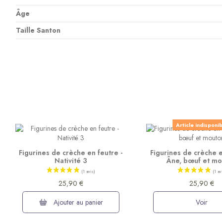
Âge
Taille Santon
Article indisponi
Figurines de crèche en feutre -
Figurines de crèche e
Nativité 3
Âne, bœuf et m
25,90 €
25,90 €
Ajouter au panier
Voir