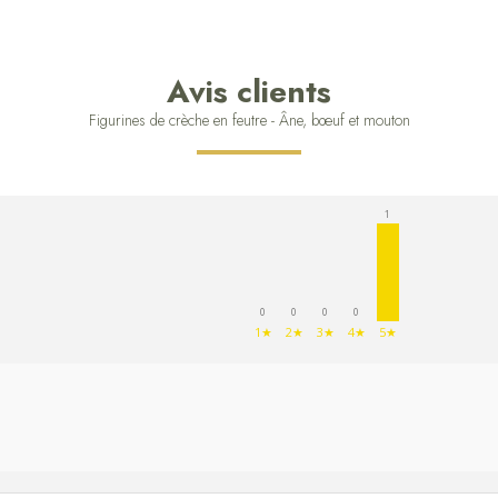
Avis clients
Figurines de crèche en feutre - Âne, bœuf et mouton
1
0
0
0
0
1★
2★
3★
4★
5★