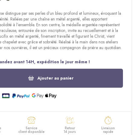
se distingue par ses perles d’un bleu profond et lumineux, évoquant la
érénité. Reliées par une chaîne en métal argenté, elles apportent
solidité à l’ensemble. En son centre, la médaille argentée représentant
raculeuse, entourée de son inscription, invite au recueillement et à la
ucifix en métal argenté, finement travaillé et figurant le Christ, vient
 chapelet avec grâce et sobriété. Réalisé à la main dans nos ateliers
r nos ouvrières, il est un précieux compagnon de prière au quotidien.
ndez avant 14H, expédition le jour même !
Ajouter au panier
e
Service
Retour
Livraison
e
client disponible
14 jours
rapide