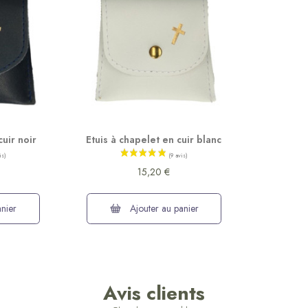
cuir noir
Etuis à chapelet en cuir blanc
15,20 €
nier
Ajouter au panier
Avis clients