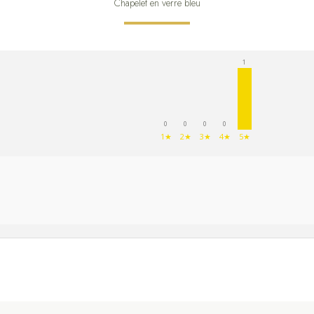
Chapelet en verre bleu
1
0
0
0
0
1★
2★
3★
4★
5★