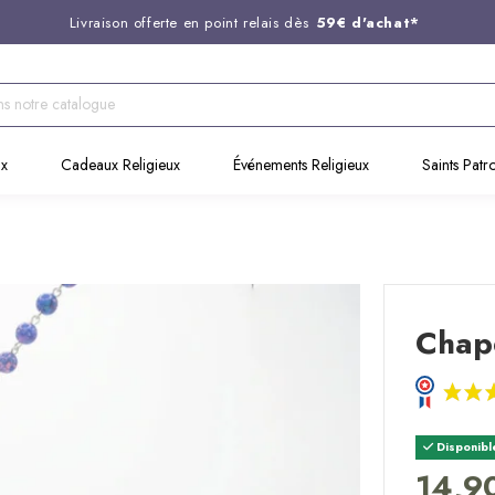
Livraison offerte en point relais dès
59€ d'achat*
Entreprise Française familiale
née en 1844
Support client disponible au
03 20 24 74 15
Commandez avant 14H,
expédition le jour même !
ux
Cadeaux Religieux
Événements Religieux
Saints Patr
Chape
Disponibl
14,9