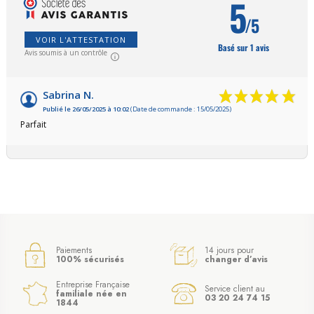
5
/5
VOIR L'ATTESTATION
Basé sur 1 avis
Avis soumis à un contrôle
Sabrina N.
Publié le 26/05/2025 à 10:02
(Date de commande : 15/05/2025)
Parfait
Paiements
14 jours pour
100% sécurisés
changer d’avis
Entreprise Française
Service client au
familiale née en
03 20 24 74 15
1844