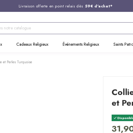
Livraison offerte en point relais dès
59€ d'achat*
Entreprise Française familiale
née en 1844
Support client disponible au
03 20 24 74 15
Commandez avant 14H,
expédition le jour même !
ux
Cadeaux Religieux
Événements Religieux
Saints Patr
e et Perles Turquoise
Colli
et Pe
Disponibl
31,9