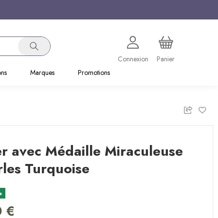
Connexion
Panier
ons
Marques
Promotions
er avec Médaille Miraculeuse
rles Turquoise
e
0 €