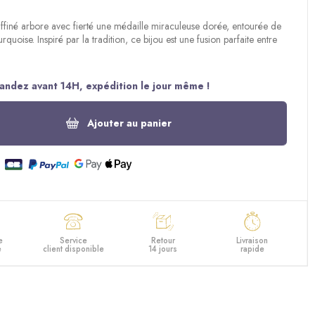
affiné arbore avec fierté une médaille miraculeuse dorée, entourée de
urquoise. Inspiré par la tradition, ce bijou est une fusion parfaite entre
ndez avant 14H, expédition le jour même !
Ajouter au panier
e
Service
Retour
Livraison
e
client disponible
14 jours
rapide