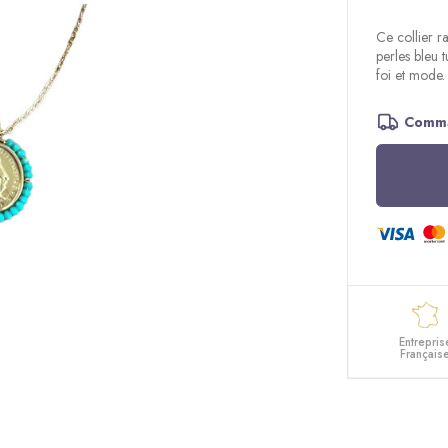
Ce collier r
perles bleu t
foi et mode.
Comma
Entrepris
Français