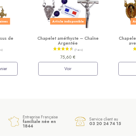
aines
Article indisponible
Ar
ésus de
Chapelet améthyste – Chaîne
Chapele
Argentée
ave
75,60 €
nier
Voir
Entreprise Française
Service client au
familiale née en
03 20 24 74 15
1844