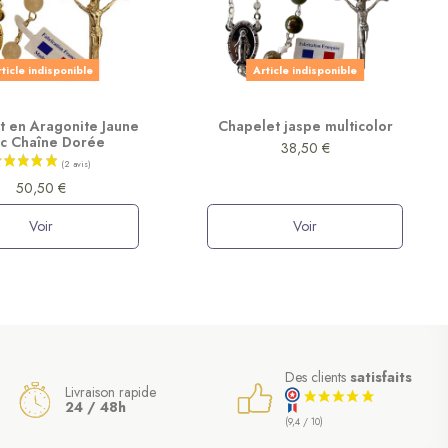
ticle indisponible
Article indisponible
t en Aragonite Jaune
Chapelet jaspe multicolor
c Chaîne Dorée
38,50 €
50,50 €
Voir
Voir
Des clients
satisfaits
Livraison rapide
24 / 48h
(9,4 / 10)