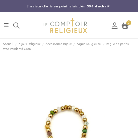
Livraison offerte en point relais dès
59€ d'achat*
Entreprise Française familiale
née en 1844
0
Support client disponible au
03 20 24 74 15
Commandez avant 14H,
expédition le jour même !
Accueil
Bijoux Religieux
Accessoires Bijoux
Bague Religieuse
Bague en perles
avec Pendentif Croix