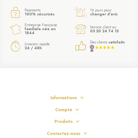
Paiements
14 jours pour
100% sécurisés
changer d’avis
Entreprise Française
Service client au
familiale née en
03 20 24 74 15
1844
Des clients
satisfaits
Livraison rapide
24 / 48h
Informations
Compte
Produits
Contactez-nous