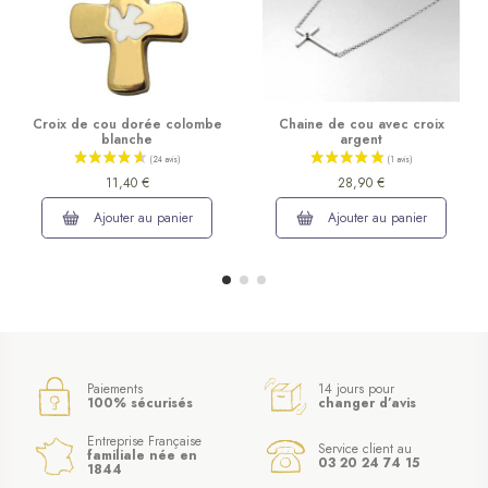
Croix de cou dorée colombe
Chaine de cou avec croix
blanche
argent
11,40 €
28,90 €
Ajouter au panier
Ajouter au panier
Paiements
14 jours pour
100% sécurisés
changer d’avis
Entreprise Française
Service client au
familiale née en
03 20 24 74 15
1844