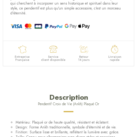
qui cherchent à incorporer un sens historique et spirituel dans leur
style, ce pendentif est plus qu'un simple accessoire, c'est un morceau
d'éternité.
Entreprise
Service
Retour
Livraison
Française
client disponible
14 jours
rapide
Description
Pendentif Croix de Vie (Ankh) Plaqué Or
Matériau: Plaqué or de haute qualité, résistant et éclatant.
Design: Forme Ankh traditionnelle, symbole d'éternité et de vie.
Finition: Surface lisse et brillante, reflétant la lumière avec grâce.
Taille: Conçu pour s'harmoniser avec divers styles et occasions.