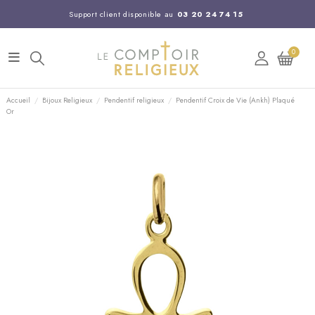
Support client disponible au
03 20 24 74 15
Commandez avant 14H,
expédition le jour même !
0
Accueil
Bijoux Religieux
Pendentif religieux
Pendentif Croix de Vie (Ankh) Plaqué
Or