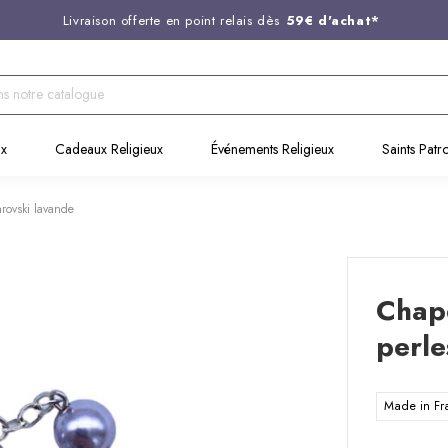
Livraison offerte en point relais dès
59€ d'achat*
Entreprise Française familiale
née en 1844
Support client disponible au
03 20 24 74 15
Commandez avant 14H,
expédition le jour même !
ux
Cadeaux Religieux
Événements Religieux
Saints Patr
arovski lavande
Chape
perle
Made in F