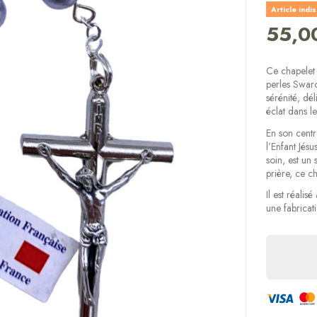
Article indi
55,0
Ce chapelet 
perles Swar
sérénité, dél
éclat dans l
En son centr
l’Enfant Jésu
soin, est un
prière, ce ch
Il est réalis
une fabricat