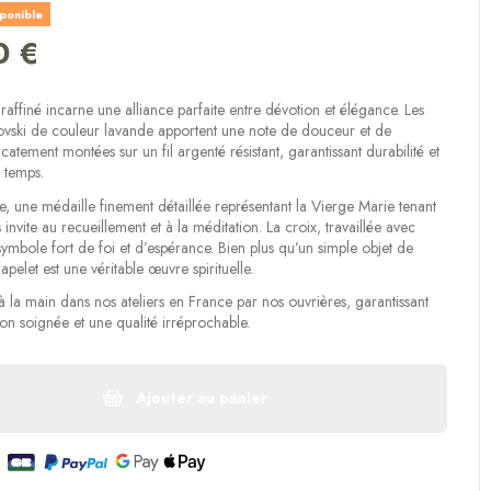
sponible
0 €
raffiné incarne une alliance parfaite entre dévotion et élégance. Les
ovski de couleur lavande apportent une note de douceur et de
icatement montées sur un fil argenté résistant, garantissant durabilité et
e temps.
e, une médaille finement détaillée représentant la Vierge Marie tenant
s invite au recueillement et à la méditation. La croix, travaillée avec
 symbole fort de foi et d’espérance. Bien plus qu’un simple objet de
apelet est une véritable œuvre spirituelle.
é à la main dans nos ateliers en France par nos ouvrières, garantissant
ion soignée et une qualité irréprochable.
Ajouter au panier