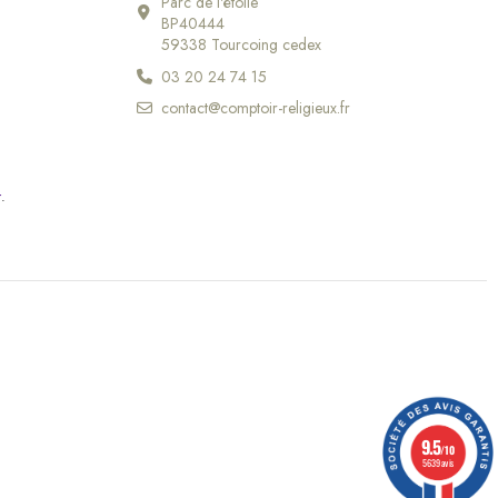
Parc de l'étoile
BP40444
59338 Tourcoing cedex
03 20 24 74 15
contact@comptoir-religieux.fr
r
.
9.5
/10
5639 avis